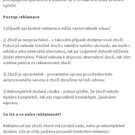
postupujeme operativně a snažíme se v co nejkratší době problém
vyřešit.
Postup reklamace
V případě oprávněné reklamace může nastat několik situací
1) Zboží je neopravitelné – v takovém případě dodáme nové zboží.
Pokud již nebude totožné zboží v nabídce našeho obchodu, ale bude v
nabídce jeho adekvátní alternativa, tak po vzájemné dohodě můžeme
dodat alternativu. Pokud nebude k dispozici alternativní zboží, tak Vám
vrátíme peníze za reklamované zboží.
2) Zboží je opravitelné – provedeme opravu prostřednictvím
autorizovaného servisu a zboží doručíme na Vaši adresu.
3) Nekompletně dodaná zásilka – pokud zjistíte, že zboží nebylo
dodáno kompletně, tak nás neprodleně kontaktujte. Zjednáme
nápravu.
Co lze a co nelze reklamovat?
Reklamovat lze zboží, které má výrobní vadu, nebo je nekompletně
dodáno. Zde je vždy potřeba posoudit konkrétní reklamaci.