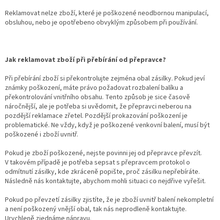
Reklamovat nelze zboží, které je poškozené neodbornou manipulací,
obsluhou, nebo je opotřebeno obvyklým způsobem při používání.
Jak reklamovat zboží při přebírání od přepravce?
Při přebírání zboží si překontrolujte zejména obal zásilky. Pokud jeví
známky poškození, máte právo požadovat rozbalení balíku a
překontrolování vnitřního obsahu. Tento způsob je sice časově
náročnější, ale je potřeba si uvědomit, že přepravci neberou na
pozdější reklamace zřetel. Pozdější prokazování poškození je
problematické. Ne vždy, když je poškozené venkovní balení, musí být
poškozené i zboží uvnitř.
Pokud je zboží poškozené, nejste povinni jej od přepravce převzít.
V takovém případě je potřeba sepsat s přepravcem protokol o
odmítnutí zásilky, kde zkráceně popište, proč zásilku nepřebíráte.
Následně nás kontaktujte, abychom mohli situaci co nejdřive vyřešit.
Pokud po převzetí zásilky zjistíte, že je zboží uvnitř balení nekompletní
a není poškozený vnější obal, tak nás neprodleně kontaktujte.
Urychleně zjednáme nápravu.