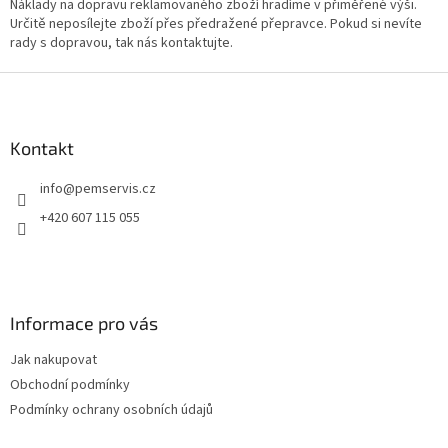
Náklady na dopravu reklamovaného zboží hradíme v přiměřené výši.
Určitě neposílejte zboží přes předražené přepravce. Pokud si nevíte
rady s dopravou, tak nás kontaktujte.
Z
á
p
a
Kontakt
t
info
@
pemservis.cz
í
+420 607 115 055
Informace pro vás
Jak nakupovat
Obchodní podmínky
Podmínky ochrany osobních údajů