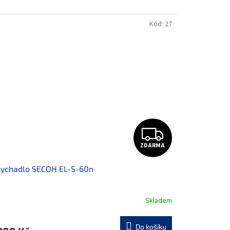
Kód:
27
Z
ZDARMA
D
ychadlo SECOH EL-S-60n
A
R
Skladem
M
Do košíku