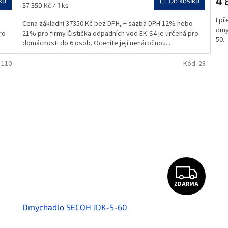
4 
ku
Do košíku
Měrná
37 350 Kč / 1 ks
cena:
I př
Cena základní 37350 Kč bez DPH, + sazba DPH 12% nebo
dmy
ro
21% pro firmy Čistička odpadních vod EK-S4 je určená pro
50.
domácnosti do 6 osob. Oceníte její nenáročnou...
:
110
Kód:
28
Z
ZDARMA
D
Dmychadlo SECOH JDK-S-60
A