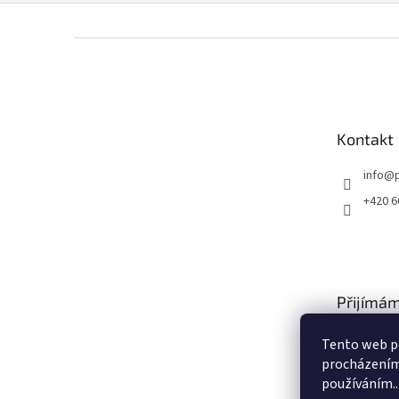
Z
á
p
a
t
Kontakt
í
info
@
+420 6
Přijímám
platby
Tento web po
procházením 
používáním..