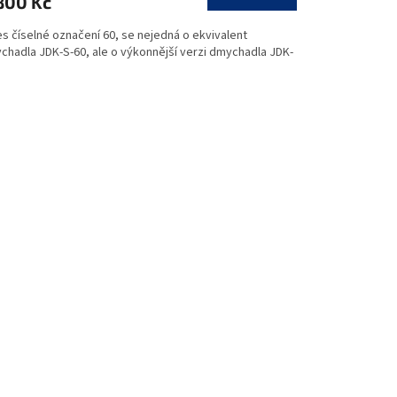
800 Kč
A
es číselné označení 60, se nejedná o ekvivalent
chadla JDK-S-60, ale o výkonnější verzi dmychadla JDK-