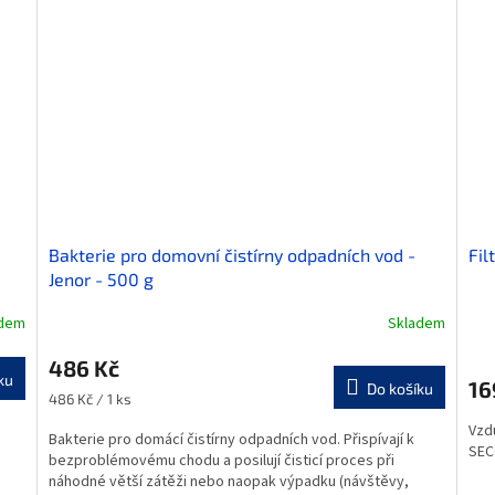
Bakterie pro domovní čistírny odpadních vod -
Fil
Jenor - 500 g
adem
Skladem
486 Kč
ku
16
Do košíku
Měrná
486 Kč / 1 ks
cena:
Vzdu
Bakterie pro domácí čistírny odpadních vod. Přispívají k
SEC
bezproblémovému chodu a posilují čisticí proces při
náhodné větší zátěži nebo naopak výpadku (návštěvy,