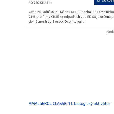
Do koší
Měrná
40 750 Kč / 1 ks
cena:
Cena základní 40750 Kč bez DPH, + sazba DPH 12% nebo
21% pro firmy Čistička odpadních vod EK-S8 je určená p
domácnosti do 8 osob. Oceníte její...
Kód
AMALGEROL CLASSIC 1 L biologický aktivátor