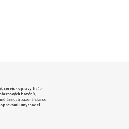
náš
servis - opravy
. Naše
 plastových bazénů,
mě činnosti bazénářské se
-opravami Dmychadel
.