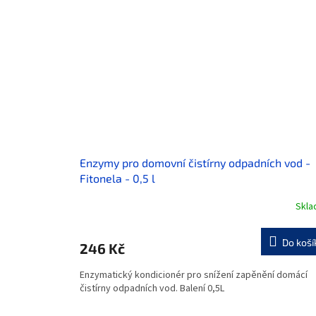
Enzymy pro domovní čistírny odpadních vod -
Fitonela - 0,5 l
Skl
Do koší
246 Kč
Enzymatický kondicionér pro snížení zapěnění domácí
čistírny odpadních vod. Balení 0,5L