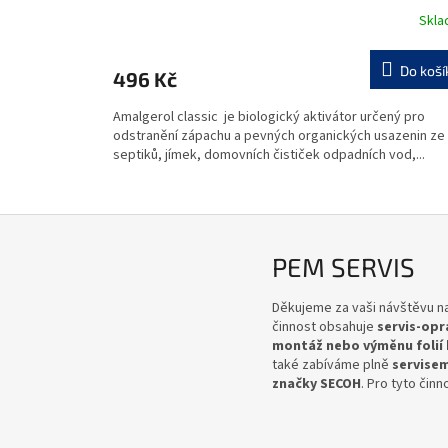
Skl
Do koší
496 Kč
Amalgerol classic je biologický aktivátor určený pro
odstranění zápachu a pevných organických usazenin ze
septiků, jímek, domovních čističek odpadních vod,...
PEM SERVIS
Děkujeme za vaši návštěvu 
činnost obsahuje
servis-opr
montáž nebo výměnu folií
také zabíváme plně
servise
značky SECOH
. Pro tyto čin