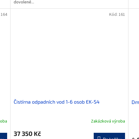
dovolené...
:
164
Kód:
161
Čistírna odpadních vod 1-6 osob EK-S4
Dm
roba
Zakázková výroba
37 350 Kč