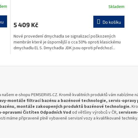
R
adem
Skladem
M
ku
Do košíku
5 409 Kč
A
Nové provedení dmychadla se signalizací poškozených
membrán které je úspornější o cca 50% oproti klasickému
dmychadlu EL S. Dmychadla JDK jsou oproti předchozí...
na našem e-shopu
PEMSERVIS.CZ
. Kromě kvalitních produktů vám nabízíme 
avy-montáže filtrací bazénu a bazénové technologie, servis-opravy
 bazénu, montáže zakoupených produktů bazénov
é technologie.
Kro
m-opravami Čistíten Odpadních Vod
od většiny výrobců v ČR,
servisem
nosti máme připravené plně vybavené servisní vozy a kvalifikované techniky