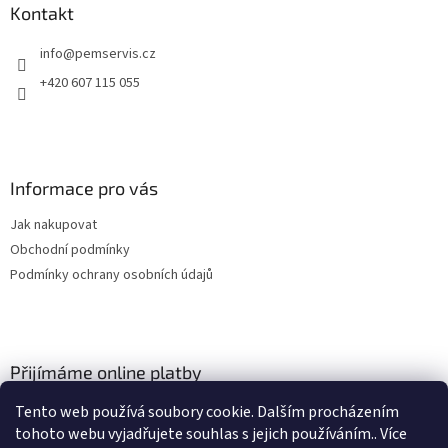
a
Kontakt
t
info
@
pemservis.cz
í
+420 607 115 055
Informace pro vás
Jak nakupovat
Obchodní podmínky
Podmínky ochrany osobních údajů
Přijímáme online platby
Tento web používá soubory cookie. Dalším procházením
tohoto webu vyjadřujete souhlas s jejich používáním.. Více