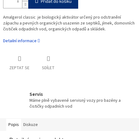
Přidat do košíku
Amalgerol classic je biologický aktivátor určený pro odstranění
zápachu a pevných organických usazenin ze septiků, jímek, domovních
čističek odpadních vod, organických odpadů a skládek.
Detailní informace
ZEPTAT SE
SDÍLET
Servis
Máme plně vybavené servisný vozy pro bazény a
čističky odpadních vod
Popis
Diskuze