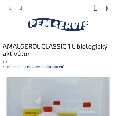
Přejít
NÁKUP
na
obsah
KOŠÍK
AMALGEROL CLASSIC 1 L biologický
aktivátor
110
Průměrné
Neohodnoceno
Podrobnosti hodnocení
hodnocení
produktu
je
0,0
z
5
hvězdiček.