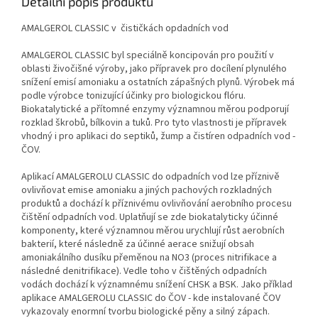
Detailní popis produktu
AMALGEROL CLASSIC v čističkách opdadních vod
AMALGEROL CLASSIC byl speciálně koncipován pro použití v
oblasti živočišné výroby, jako přípravek pro docílení plynulého
snížení emisí amoniaku a ostatních zápašných plynů. Výrobek má
podle výrobce tonizující účinky pro biologickou flóru.
Biokatalytické a přítomné enzymy významnou měrou podporují
rozklad škrobů, bílkovin a tuků. Pro tyto vlastnosti je přípravek
vhodný i pro aplikaci do septiků, žump a čistíren odpadních vod -
ČOV.
Aplikací AMALGEROLU CLASSIC do odpadních vod lze příznivě
ovlivňovat emise amoniaku a jiných pachových rozkladných
produktů a dochází k příznivému ovlivňování aerobního procesu
čištění odpadních vod. Uplatňují se zde biokatalyticky účinné
komponenty, které významnou měrou urychlují růst aerobních
bakterií, které následně za účinné aerace snižují obsah
amoniakálního dusíku přeměnou na NO3 (proces nitrifikace a
následné denitrifikace). Vedle toho v čištěných odpadních
vodách dochází k významnému snížení CHSK a BSK. Jako příklad
aplikace AMALGEROLU CLASSIC do ČOV - kde instalované ČOV
vykazovaly enormní tvorbu biologické pěny a silný zápach.