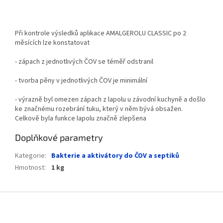
Při kontrole výsledků aplikace AMALGEROLU CLASSIC po 2
měsících lze konstatovat
- zápach z jednotlivých ČOV se téměř odstranil
- tvorba pěny v jednotlivých ČOV je minimální
- výrazně byl omezen zápach z lapolu u závodní kuchyně a došlo
ke značnému rozebrání tuku, který v něm bývá obsažen.
Celkově byla funkce lapolu značně zlepšena
Doplňkové parametry
Kategorie
:
Bakterie a aktivátory do ČOV a septiků
Hmotnost
:
1 kg
Z
á
p