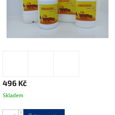
496 Kč
Měrná
Skladem
cena: