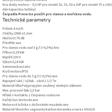
Nižší provozní teplota motoru
Dva druhy motoru – 0,5 HP pro model 25, 33, 50 a 1HP pro model 75 a 100 (
dán kapacitou turbíny)
Čerpadla Preva lze použít pro slanou a mořskou vodu.
Technické parametry
Průtok:4 m3/h
Otáčky:2900 ot./min
Hlučnost:70 dB
Předfiltr:ano
Pro slanou vodu nad 5 g/l (>0,5%):Ano
Příkon:0,29 kW
Napětí:230 V
Výkon:0,18 kW
Samonasávací:ano
Krytí motoru:IP55
Pro slanou vodu do 5 g/l (<0,5%):ano
Napojení sání / výtlak - závit:1 1/2 "in
Materiál těla:Polypropylen zesílený skelným vláknem
Max. pracovní tlak:2,5 bar
Hřídel v kontaktu z čerpanou vodou:ne
Každý kus testován:ano
Motorová ložiska s doživotním mazáním:ano
Materiál těsnícího segmentu:Karbon-keramika a nerez AISI316