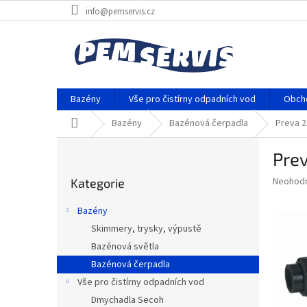
Přejít
info@pemservis.cz
na
obsah
Bazény
Vše pro čistírny odpadních vod
Obch
Domů
Bazény
Bazénová čerpadla
Preva 2
P
Prev
o
Přeskočit
s
Průměr
Neohod
Kategorie
kategorie
t
hodnoce
r
produkt
Bazény
a
je
Skimmery, trysky, výpustě
0,0
n
z
Bazénová světla
n
5
í
Bazénová čerpadla
hvězdič
p
Vše pro čistírny odpadních vod
a
Dmychadla Secoh