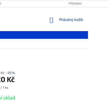
OBNÍCH ÚDAJŮ
Přihlášení
NÁKUPNÍ
Prázdný košík
KOŠÍK
 Kč
–10 %
20 Kč
/ 1 ks
í sklad