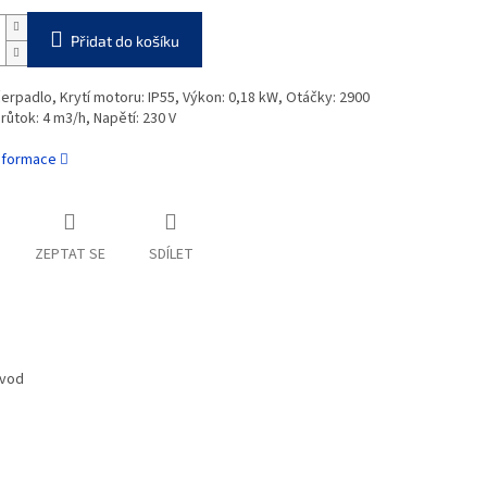
Přidat do košíku
 čerpadlo, Krytí motoru: IP55, Výkon: 0,18 kW, Otáčky: 2900
Průtok: 4 m3/h, Napětí: 230 V
informace
ZEPTAT SE
SDÍLET
 vod