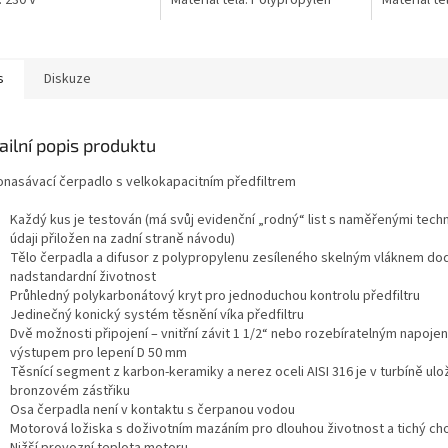
: 230 V
Materiál těla: Polypropylen
Materiál tě
zesílený skelným vláknem ;
zesílený s
Materiál těsnícího segmentu:...
Materiál tě
s
Diskuze
ailní popis produktu
nasávací čerpadlo s velkokapacitním předfiltrem
Každý kus je testován (má svůj evidenční „rodný“ list s naměřenými tech
údaji přiložen na zadní straně návodu)
Tělo čerpadla a difusor z polypropylenu zesíleného skelným vláknem do
nadstandardní životnost
Průhledný polykarbonátový kryt pro jednoduchou kontrolu předfiltru
Jedinečný konický systém těsnění víka předfiltru
Dvě možnosti připojení – vnitřní závit 1 1/2“ nebo rozebíratelným napojen
výstupem pro lepení D 50 mm
Těsnící segment z karbon-keramiky a nerez oceli AISI 316 je v turbíně ulo
bronzovém zástřiku
Osa čerpadla není v kontaktu s čerpanou vodou
Motorová ložiska s doživotním mazáním pro dlouhou životnost a tichý ch