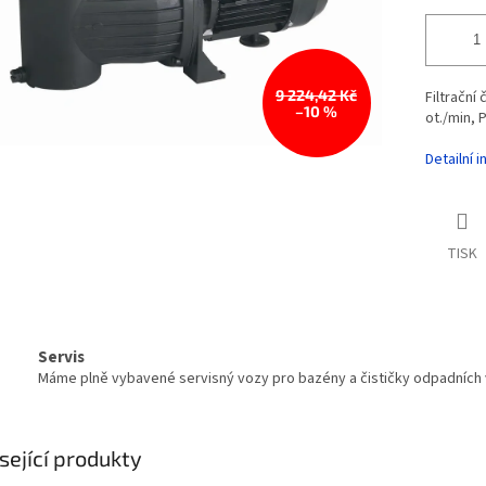
9 224,42 Kč
Filtrační
–10 %
ot./min, 
Detailní 
TISK
Servis
Máme plně vybavené servisný vozy pro bazény a čističky odpadních
sející produkty