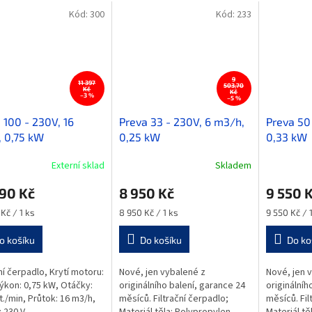
Kód:
300
Kód:
233
9
11 397
503,70
Kč
Kč
–3 %
–5 %
 100 - 230V, 16
Preva 33 - 230V, 6 m3/h,
Preva 50
 0,75 kW
0,25 kW
0,33 kW
Externí sklad
Skladem
90 Kč
8 950 Kč
9 550 
Měrná
Měrná
Kč / 1 ks
8 950 Kč / 1 ks
9 550 Kč / 
cena:
cena:
o košíku
Do košíku
Do ko
ční čerpadlo, Krytí motoru:
Nové, jen vybalené z
Nové, jen 
Výkon: 0,75 kW, Otáčky:
originálního balení, garance 24
originálníh
t./min, Průtok: 16 m3/h,
měsíců. Filtrační čerpadlo;
měsíců. Fil