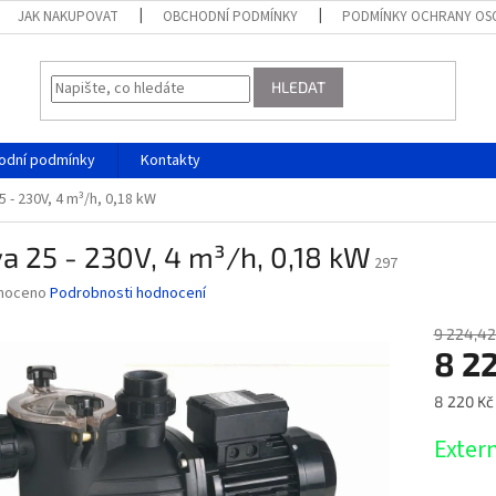
JAK NAKUPOVAT
OBCHODNÍ PODMÍNKY
PODMÍNKY OCHRANY OS
HLEDAT
odní podmínky
Kontakty
5 - 230V, 4 m³/h, 0,18 kW
a 25 - 230V, 4 m³/h, 0,18 kW
297
né
noceno
Podrobnosti hodnocení
ní
u
9 224,42
8 2
Měrná
8 220 Kč 
cena:
ek.
Extern