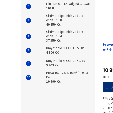
Filtr JDK 60 - 120 Originál SECOH
169 Kč
Čistírna odpadních vod 3-8
osob EK-S8
40 750 Kč
Čistírna odpadních vod 1-6
osob EK-S4
37 350 Kč
Preva
Dmychadlo SECOH EL-S-60n
m³/h,
4 800 Kč
Dmychadlo SECOH JDK-S-60
5 409 Kč
10 9
Preva 100 - 230V, 16 m³/h, 0,75
Měrná
kW
10 990 
cena:
10 990 Kč
D
Filtra
IP55, 
2900 o