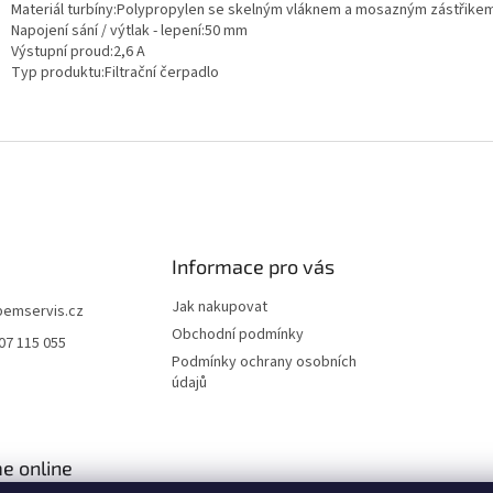
Materiál turbíny:Polypropylen se skelným vláknem a mosazným zástřike
Napojení sání / výtlak - lepení:50 mm
Výstupní proud:2,6 A
Typ produktu:Filtrační čerpadlo
Informace pro vás
Jak nakupovat
pemservis.cz
Obchodní podmínky
07 115 055
Podmínky ochrany osobních
údajů
e online