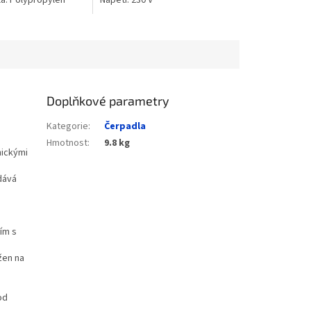
la: Polypropylen
Napětí: 230 V
kelným vláknem ;
snícího segmentu:...
Doplňkové parametry
Kategorie
:
Čerpadla
Hmotnost
:
9.8 kg
nickými
dává
ím s
žen na
od