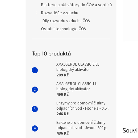
n
Bakterie a aktivátory do ČOV a septiků
e
Rozvaděče vzduchu
l
Díly rozvodu vzduchu ČOV
Ostatní technologie ČOV
Top 10 produktů
AMALGEROL CLASSIC 0,5L
biologický aktivátor
289 Kč
AMALGEROL CLASSIC 1 L
biologický aktivátor
496 Kč
Enzymy pro domovní čistírny
odpadních vod - Fitonela - 0,5 l
246 Kč
Bakterie pro domovní čistírny
odpadních vod - Jenor - 500 g
Souvi
486 Kč