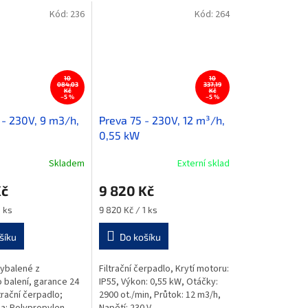
Kód:
236
Kód:
264
10
10
084,03
337,19
Kč
Kč
–5 %
–5 %
 - 230V, 9 m3/h,
Preva 75 - 230V, 12 m³/h,
0,55 kW
Skladem
Externí sklad
Kč
9 820 Kč
Měrná
1 ks
9 820 Kč / 1 ks
cena:
šíku
Do košíku
vybalené z
Filtrační čerpadlo, Krytí motoru:
o balení, garance 24
IP55, Výkon: 0,55 kW, Otáčky:
trační čerpadlo;
2900 ot./min, Průtok: 12 m3/h,